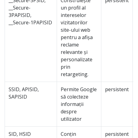
__Secure-3PSID,
Construiește
persistent
__Secure-
un profil al
3PAPISID,
intereselor
__Secure-1PAPISID
vizitatorilor
site-ului web
pentru a afișa
reclame
relevante și
personalizate
prin
retargeting.
SSID, APISID,
Permite Google
persistent
SAPISID
să colecteze
informații
despre
utilizator
SID, HSID
Conțin
persistent