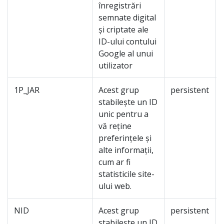
înregistrări
semnate digital
și criptate ale
ID-ului contului
Google al unui
utilizator
1P_JAR
Acest grup
persistent
stabilește un ID
unic pentru a
vă reține
preferințele și
alte informații,
cum ar fi
statisticile site-
ului web.
NID
Acest grup
persistent
stabilește un ID