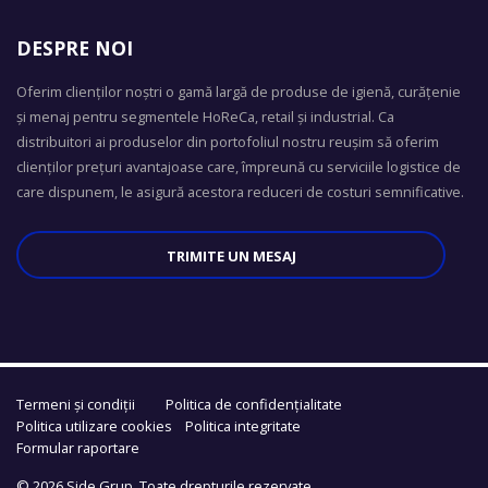
DESPRE NOI
Oferim clienților noștri o gamă largă de produse de igienă, curățenie
și menaj pentru segmentele HoReCa, retail și industrial. Ca
distribuitori ai produselor din portofoliul nostru reușim să oferim
clienților prețuri avantajoase care, împreună cu serviciile logistice de
care dispunem, le asigură acestora reduceri de costuri semnificative.
TRIMITE UN MESAJ
Termeni și condiții
Politica de confidențialitate
Politica utilizare cookies
Politica integritate
Formular raportare
© 2026 Side Grup.
Toate drepturile rezervate.